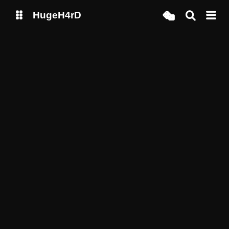
HugeH4rD
博客
云盘主线
云盘备线
Gitee Page
Github Page