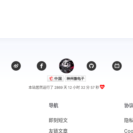
本站居然运行了 2869 天
12 小时 32 分 58 秒
导航
协
即刻短文
隐
友链文章
Coo