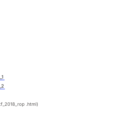
兴趣点
寻找你感兴趣的领域
确
1
1
1
.NET
AMD
AWX
ChinaSkills
1
1
1
KVM
Linux
Markdown
Offic
1
1
1
1
Pwn
Python
RHCE
RHCSA
_1
_2
12
1
3
Windows
ansible
cpu
eNS
1
1
2
1
pwn
python
云计算
显示器
f_2018_rop .html)
3
2
2
2
装机
超频
配置单
金砖