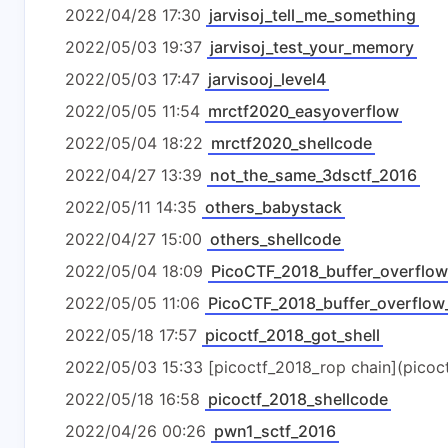
2022/04/28 17:30
jarvisoj_tell_me_something
2022/05/03 19:37
jarvisoj_test_your_memory
互动
2022/05/03 17:47
jarvisooj_level4
最新评论
2022/05/05 11:54
mrctf2020_easyoverflow
2022/05/04 18:22
mrctf2020_shellcode
无法获取评论，请确认相关配置是否正
2022/04/27 13:39
not_the_same_3dsctf_2016
2022/05/11 14:35
others_babystack
2022/04/27 15:00
others_shellcode
2022/05/04 18:09
PicoCTF_2018_buffer_overflow
2022/05/05 11:06
PicoCTF_2018_buffer_overflow
2022/05/18 17:57
picoctf_2018_got_shell
2022/05/03 15:33 [picoctf_2018_rop chain](picoct
2022/05/18 16:58
picoctf_2018_shellcode
2022/04/26 00:26
pwn1_sctf_2016