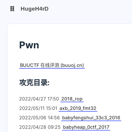
HugeH4rD
博客
云盘主线
Pwn
云盘备线
Gitee Page
Github Page
BUUCTF 在线评测 (buuoj.cn)
攻克目录:
2022/04/27 17:50
2018_rop
2022/05/11 15:01
axb_2019_fmt32
2022/05/06 14:56
babyfengshui_33c3_2016
2022/04/28 09:25
babyheap_0ctf_2017