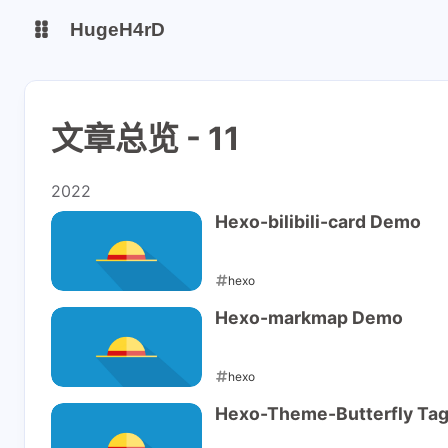
HugeH4rD
博客
云盘主线
文章总览 - 11
云盘备线
2022
Gitee Page
Github Page
Hexo-bilibili-card Demo
hexo
2022-06-24
Hexo-markmap Demo
hexo
2022-06-20
Hexo-Theme-Butterfly Tag