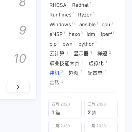
8
1
2
RHCSA
Redhat
4
1
Runtimes
Ryzen
12
1
3
Windows
ansible
cpu
9
2
1
1
1
1
DIY
DirectX
GPU
IDA
1
2
1
1
eNSP
hexo
idm
iperf
1
1
1
pip
pwn
python
1
8
1
e
Openwrt
Potplayer
2
1
2
云计算
显示器
样题
10
2
4
1
Redhat
Runtimes
Ryzen
2
1
职业技能大赛
虚拟化
1
2
1
1
1
P
hexo
idm
iperf
pip
3
2
2
装机
超频
配置单
2
金砖
2
2
1
样题
职业技能大赛
虚拟化
四月 2023
三月 2023
1
2
篇
篇
二月 2023
一月 2023
2
3
篇
篇
二月 2023
一月 2023