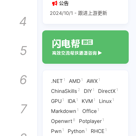
公告
2024/10/1 - 跟进上游更新
4
5
6
1
1
1
.NET
AMD
AWX
2
1
1
ChinaSkills
DIY
DirectX
1
1
1
1
GPU
IDA
KVM
Linux
7
1
1
Markdown
Office
8
1
Openwrt
Potplayer
1
1
1
Pwn
Python
RHCE