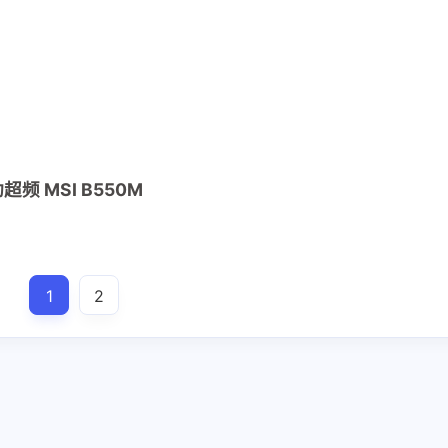
兴趣点
寻找你感兴趣的领域
确
1
1
1
.NET
AMD
AWX
ChinaSkills
1
1
1
KVM
Linux
Markdown
Offic
动超频 MSI B550M
1
1
1
1
Pwn
Python
RHCE
RHCSA
12
1
3
Windows
ansible
cpu
eNS
1
1
2
1
pwn
python
云计算
显示器
1
2
3
2
2
2
装机
超频
配置单
金砖
四月 2023
三月 2023
1
2
篇
篇