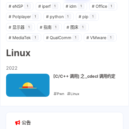
#
eNSP
#
iperf
#
idm
#
Office
1
1
1
1
#
Potplayer
#
python
#
pip
1
1
1
#
显示器
#
指南
#
图床
1
1
1
#
MediaTek
#
QualComm
#
VMware
1
1
1
Linux
2022
[C/C++ 调用] 之 _cdecl 调用约定
Pwn
Linux
2022-07-26
公告