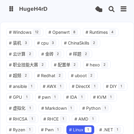
HugeH4rD
博客
云盘主线
#
Windows
#
Openwrt
#
Runtimes
12
8
4
云盘备线
#
装机
#
cpu
#
ChinaSkills
3
3
2
#
云计算
#
金砖
#
样题
2
2
2
Gitee Page
Github Page
#
职业技能大赛
#
配置单
#
hexo
2
2
2
#
超频
#
Redhat
#
uboot
2
2
2
#
ansible
#
AWX
#
DirectX
#
DIY
1
1
1
1
#
GPU
#
pwn
#
IDA
#
KVM
1
1
1
1
#
虚拟化
#
Markdown
#
Python
1
1
1
#
RHCSA
#
RHCE
#
AMD
1
1
1
#
Ryzen
#
Pwn
#
Linux
#
.NET
1
1
1
1