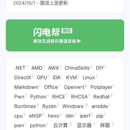
2024/10/1 - 跟进上游更新
1
1
1
2
1
.NET
AMD
AWX
ChinaSkills
DIY
1
1
1
1
1
DirectX
GPU
IDA
KVM
Linux
1
1
8
1
Markdown
Office
Openwrt
Potplayer
1
1
1
1
2
Pwn
Python
RHCE
RHCSA
Redhat
4
1
12
1
Runtimes
Ryzen
Windows
ansible
3
1
2
1
1
1
cpu
eNSP
hexo
idm
iperf
pip
1
1
2
1
2
pwn
python
云计算
显示器
样题