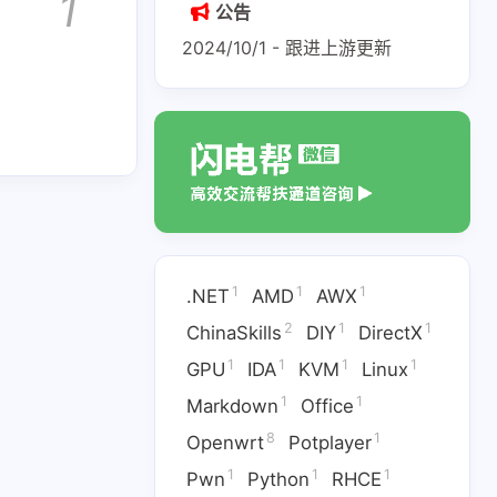
1
公告
2024/10/1 - 跟进上游更新
1
1
1
.NET
AMD
AWX
2
1
1
ChinaSkills
DIY
DirectX
1
1
1
1
GPU
IDA
KVM
Linux
1
1
Markdown
Office
8
1
Openwrt
Potplayer
1
1
1
Pwn
Python
RHCE