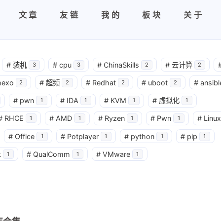
文章
友链
我的
板块
关于
#
装机
#
cpu
#
ChinaSkills
#
云计算
3
3
2
2
hexo
#
超频
#
Redhat
#
uboot
#
ansibl
2
2
2
2
#
pwn
#
IDA
#
KVM
#
虚拟化
1
1
1
1
#
RHCE
#
AMD
#
Ryzen
#
Pwn
#
Linux
1
1
1
1
#
Office
#
Potplayer
#
python
#
pip
1
1
1
1
k
#
QualComm
#
VMware
1
1
1