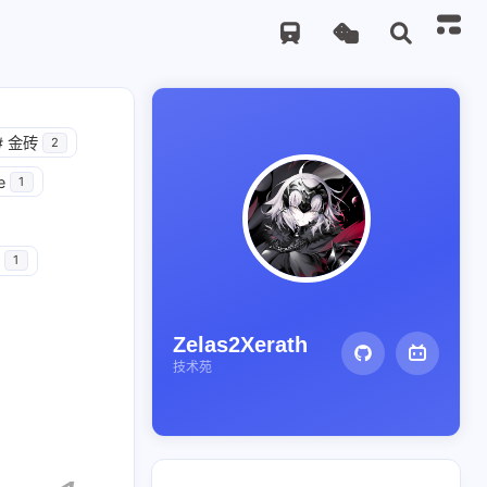
#
金砖
2
e
1
1
Zelas2Xerath
技术苑