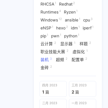
1
2
RHCSA
Redhat
4
1
Runtimes
Ryzen
12
1
3
Windows
ansible
cpu
2
1
1
1
1
DIY
DirectX
GPU
IDA
1
2
1
1
eNSP
hexo
idm
iperf
1
1
1
pip
pwn
python
1
8
1
e
Openwrt
Potplayer
2
1
2
云计算
显示器
样题
2
4
1
Redhat
Runtimes
Ryzen
2
1
职业技能大赛
虚拟化
1
2
1
1
1
P
hexo
idm
iperf
pip
3
2
2
装机
超频
配置单
2
金砖
2
2
1
样题
职业技能大赛
虚拟化
四月 2023
三月 2023
1
2
篇
篇
二月 2023
一月 2023
2
3
篇
篇
二月 2023
一月 2023