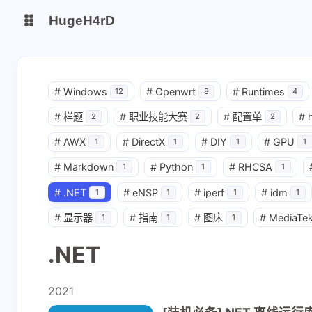
HugeH4rD
博客
云盘主线
#
Windows
#
Openwrt
#
Runtimes
12
8
4
云盘备线
#
样题
#
职业技能大赛
#
配置单
#
2
2
2
#
AWX
#
DirectX
#
DIY
#
GPU
1
1
1
1
Gitee Page
Github Page
#
Markdown
#
Python
#
RHCSA
1
1
1
#
.NET
#
eNSP
#
iperf
#
idm
1
1
1
1
#
显示器
#
指南
#
图床
#
MediaTe
1
1
1
.NET
2021