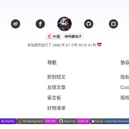
本站居然运行了 2866 天
07 小时 56 分 42 秒
导航
协
即刻短文
隐
友链文章
Coo
留言板
版
好物清单