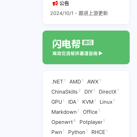
公告
2024/10/1 - 跟进上游更新
1
1
1
.NET
AMD
AWX
2
1
1
ChinaSkills
DIY
DirectX
1
1
1
1
GPU
IDA
KVM
Linux
1
1
Markdown
Office
8
1
Openwrt
Potplayer
1
1
1
Pwn
Python
RHCE