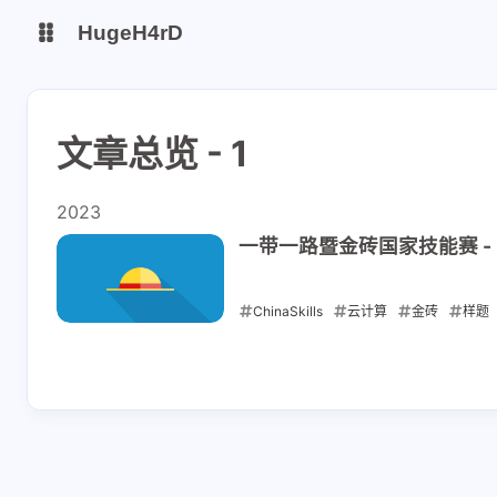
HugeH4rD
博客
云盘主线
文章总览 - 1
云盘备线
2023
Gitee Page
Github Page
一带一路暨金砖国家技能赛 -
ChinaSkills
云计算
金砖
样题
2023-04-01