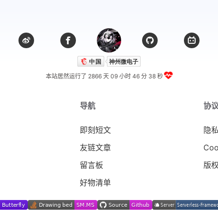
本站居然运行了 2866 天
09 小时 46 分 39 秒
导航
协
即刻短文
隐
友链文章
Coo
留言板
版
好物清单