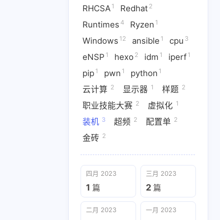
1
2
RHCSA
Redhat
4
1
Runtimes
Ryzen
12
1
3
Windows
ansible
cpu
2
1
1
1
1
DIY
DirectX
GPU
IDA
1
2
1
1
eNSP
hexo
idm
iperf
1
1
1
pip
pwn
python
1
8
1
e
Openwrt
Potplayer
2
1
2
云计算
显示器
样题
2
4
1
Redhat
Runtimes
Ryzen
2
1
职业技能大赛
虚拟化
1
2
1
1
1
P
hexo
idm
iperf
pip
3
2
2
装机
超频
配置单
2
金砖
2
2
1
样题
职业技能大赛
虚拟化
四月 2023
三月 2023
1
2
篇
篇
二月 2023
一月 2023
2
3
篇
篇
二月 2023
一月 2023