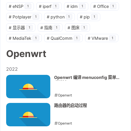
#
eNSP
#
iperf
#
idm
#
Office
1
1
1
1
#
Potplayer
#
python
#
pip
1
1
1
#
显示器
#
指南
#
图床
1
1
1
#
MediaTek
#
QualComm
#
VMware
1
1
1
Openwrt
2022
Openwrt 编译 menuconfig 菜单选
项解析
Openwrt
2022-07-07
路由器的启动过程
Openwrt