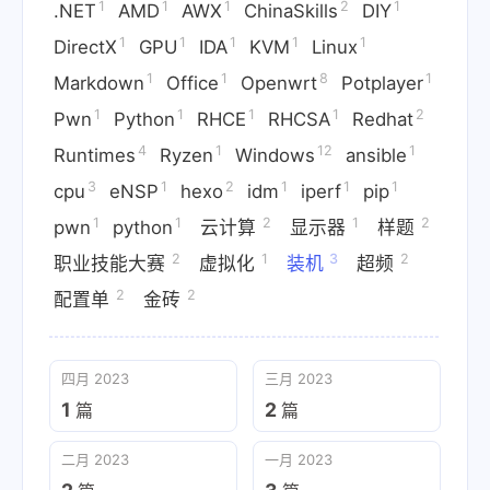
1
1
1
2
1
.NET
AMD
AWX
ChinaSkills
DIY
1
1
1
1
1
DirectX
GPU
IDA
KVM
Linux
1
1
8
1
Markdown
Office
Openwrt
Potplayer
1
1
1
1
2
Pwn
Python
RHCE
RHCSA
Redhat
4
1
12
1
Runtimes
Ryzen
Windows
ansible
3
1
2
1
1
1
cpu
eNSP
hexo
idm
iperf
pip
1
1
2
1
2
pwn
python
云计算
显示器
样题
2
1
3
2
职业技能大赛
虚拟化
装机
超频
2
2
配置单
金砖
四月 2023
三月 2023
1
2
篇
篇
二月 2023
一月 2023