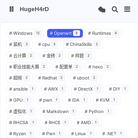
HugeH4rD
博客
云盘主线
#
Windows
#
Openwrt
#
Runtimes
12
8
4
云盘备线
#
装机
#
cpu
#
ChinaSkills
3
3
2
#
云计算
#
金砖
#
样题
2
2
2
Gitee Page
Github Page
#
职业技能大赛
#
配置单
#
hexo
2
2
2
#
超频
#
Redhat
#
uboot
2
2
2
#
ansible
#
AWX
#
DirectX
#
DIY
1
1
1
1
#
GPU
#
pwn
#
IDA
#
KVM
1
1
1
1
#
虚拟化
#
Markdown
#
Python
1
1
1
#
RHCSA
#
RHCE
#
AMD
1
1
1
#
Ryzen
#
Pwn
#
Linux
#
.NET
1
1
1
1