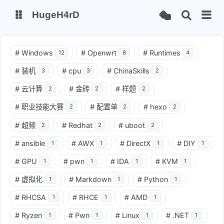
HugeH4rD
博客
云盘主线
#
Windows
#
Openwrt
#
Runtimes
12
8
4
云盘备线
#
装机
#
cpu
#
ChinaSkills
3
3
2
#
云计算
#
金砖
#
样题
2
2
2
Gitee Page
Github Page
#
职业技能大赛
#
配置单
#
hexo
2
2
2
#
超频
#
Redhat
#
uboot
2
2
2
#
ansible
#
AWX
#
DirectX
#
DIY
1
1
1
1
#
GPU
#
pwn
#
IDA
#
KVM
1
1
1
1
#
虚拟化
#
Markdown
#
Python
1
1
1
#
RHCSA
#
RHCE
#
AMD
1
1
1
#
Ryzen
#
Pwn
#
Linux
#
.NET
1
1
1
1