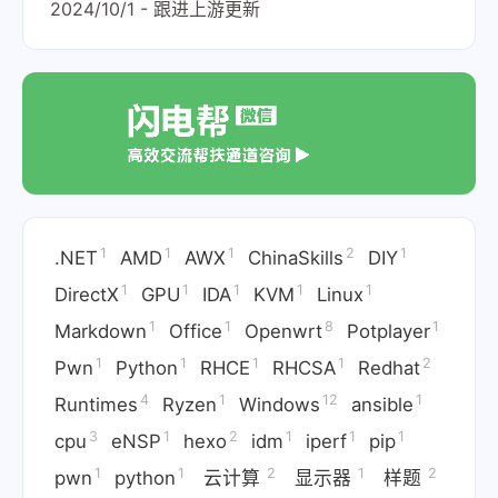
2024/10/1 - 跟进上游更新
1
1
1
2
1
.NET
AMD
AWX
ChinaSkills
DIY
1
1
1
1
1
DirectX
GPU
IDA
KVM
Linux
1
1
8
1
Markdown
Office
Openwrt
Potplayer
1
1
1
1
2
Pwn
Python
RHCE
RHCSA
Redhat
4
1
12
1
Runtimes
Ryzen
Windows
ansible
3
1
2
1
1
1
cpu
eNSP
hexo
idm
iperf
pip
1
1
2
1
2
pwn
python
云计算
显示器
样题