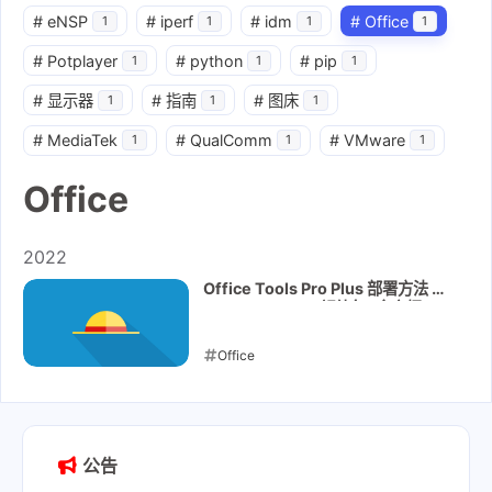
#
eNSP
#
iperf
#
idm
#
Office
1
1
1
1
#
Potplayer
#
python
#
pip
1
1
1
#
显示器
#
指南
#
图床
1
1
1
#
MediaTek
#
QualComm
#
VMware
1
1
1
Office
2022
Office Tools Pro Plus 部署方法 +
Visio & Project 额外包 (全家桶)
Office
2022-03-13
公告