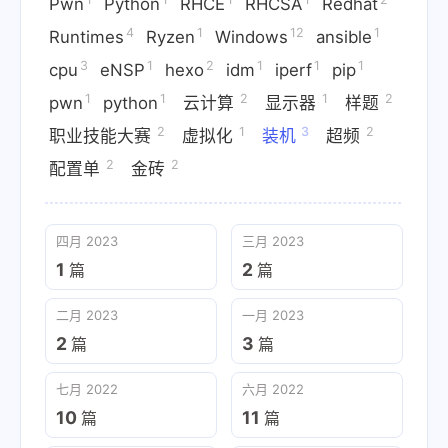
Pwn
Python
RHCE
RHCSA
Redhat
4
1
12
1
Runtimes
Ryzen
Windows
ansible
3
1
2
1
1
1
cpu
eNSP
hexo
idm
iperf
pip
1
1
2
1
2
pwn
python
云计算
显示器
样题
2
1
3
2
职业技能大赛
虚拟化
装机
超频
2
2
配置单
金砖
四月 2023
三月 2023
1
2
篇
篇
二月 2023
一月 2023
2
3
篇
篇
七月 2022
六月 2022
10
11
篇
篇