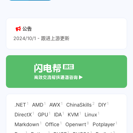
2023-01-05
公告
2024/10/1 - 跟进上游更新
1
1
1
2
1
.NET
AMD
AWX
ChinaSkills
DIY
1
1
1
1
1
DirectX
GPU
IDA
KVM
Linux
1
1
8
1
Markdown
Office
Openwrt
Potplayer
1
1
1
1
2