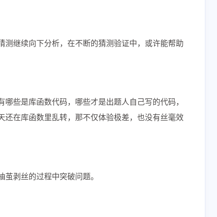
2
2
1
样题
职业技能大赛
虚拟化
猜测继续向下分析，在不断的猜测验证中，或许能帮助
二月 2023
一月 2023
2
3
篇
篇
有哪些是库函数代码，哪些才是出题人自己写的代码，
三月 2022
一月 2022
天还在库函数里乱转，那不仅体验极差，也没有丝毫效
1
1
篇
篇
抽茧剥丝的过程中突破问题。