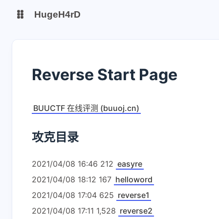
HugeH4rD
博客
云盘主线
Reverse Start Page
云盘备线
Gitee Page
Github Page
BUUCTF 在线评测 (buuoj.cn)
攻克目录
2021/04/08 16:46 212
easyre
2021/04/08 18:12 167
helloword
2021/04/08 17:04 625
reverse1
2021/04/08 17:11 1,528
reverse2