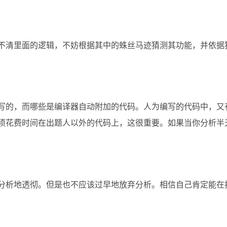
1
1
2
1
pwn
python
云计算
显示器
3
2
2
2
装机
超频
配置单
金砖
不清里面的逻辑，不妨根据其中的蛛丝马迹猜测其功能，并依据
四月 2023
三月 2023
1
2
篇
篇
写的，而哪些是编译器自动附加的代码。人为编写的代码中，又
七月 2022
六月 2022
须花费时间在出题人以外的代码上，这很重要。如果当你分析半
10
11
篇
篇
分析地透彻。但是也不应该过早地放弃分析。相信自己肯定能在