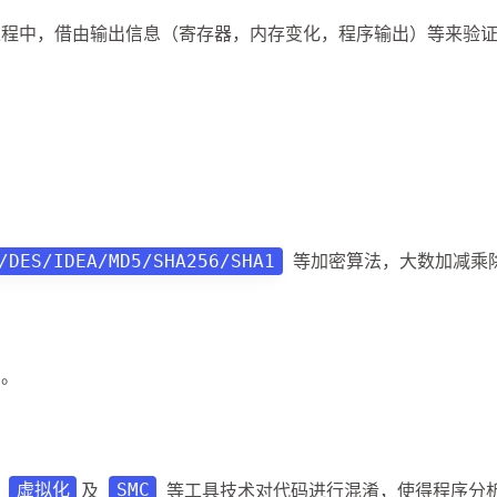
过程中，借由输出信息（寄存器，内存变化，程序输出）等来验
等加密算法，大数加减乘
/DES/IDEA/MD5/SHA256/SHA1
别。
，
及
等工具技术对代码进行混淆，使得程序分
虚拟化
SMC