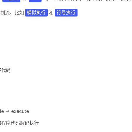
控制流。比如
和
模拟执行
符号执行
种
序代码
de -> execute
的程序代码解码执行