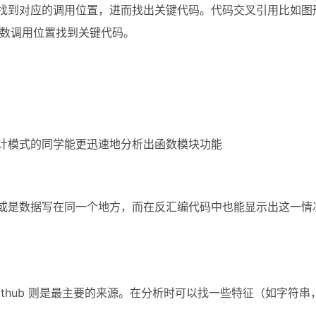
找到对应的调用位置，进而找出关键代码。代码交叉引用比如图
I 函数调用位置找到关键代码。
兴趣点
计模式的同学能更迅速地分析出函数模块功能
寻找你感兴趣的领域
确
1
1
1
或是数据写在同一个地方，而在反汇编代码中也能显示出这一情
.NET
AMD
AWX
ChinaSkills
1
1
1
KVM
Linux
Markdown
Offic
1
1
1
1
Pwn
Python
RHCE
RHCSA
thub 则是最主要的来源。在分析时可以找一些特征（如字符串，代
12
1
3
Windows
ansible
cpu
eNS