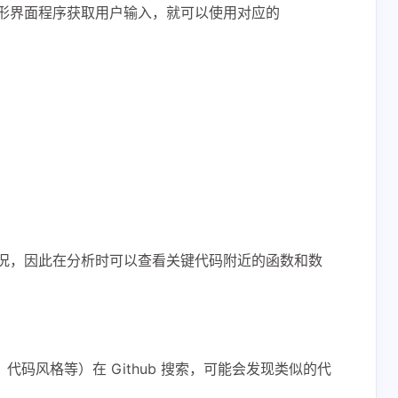
形界面程序获取用户输入，就可以使用对应的
2
1
1
1
1
况，因此在分析时可以查看关键代码附近的函数和数
DIY
DirectX
GPU
IDA
1
8
1
e
Openwrt
Potplayer
2
4
1
Redhat
Runtimes
Ryzen
码风格等）在 Github 搜索，可能会发现类似的代
1
2
1
1
1
P
hexo
idm
iperf
pip