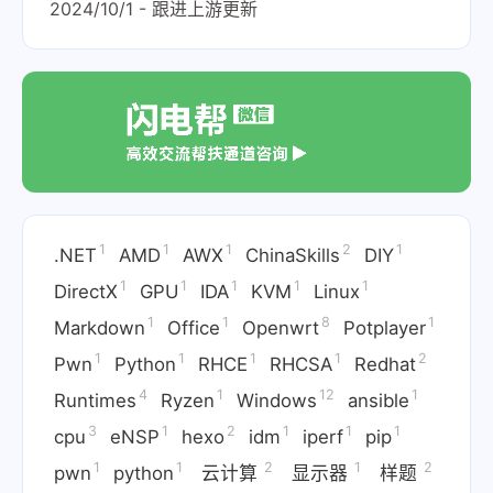
2024/10/1 - 跟进上游更新
1
1
1
2
1
.NET
AMD
AWX
ChinaSkills
DIY
1
1
1
1
1
DirectX
GPU
IDA
KVM
Linux
1
1
8
1
Markdown
Office
Openwrt
Potplayer
1
1
1
1
2
Pwn
Python
RHCE
RHCSA
Redhat
4
1
12
1
Runtimes
Ryzen
Windows
ansible
3
1
2
1
1
1
cpu
eNSP
hexo
idm
iperf
pip
1
1
2
1
2
pwn
python
云计算
显示器
样题