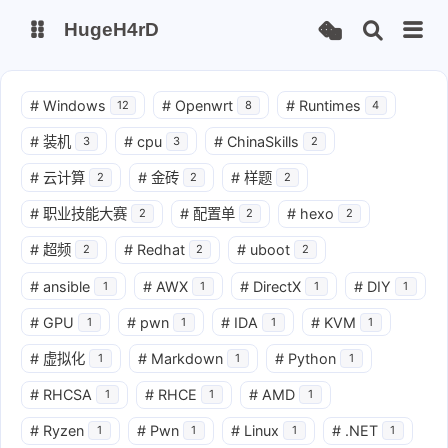
HugeH4rD
博客
云盘主线
#
Windows
#
Openwrt
#
Runtimes
12
8
4
云盘备线
#
装机
#
cpu
#
ChinaSkills
3
3
2
#
云计算
#
金砖
#
样题
2
2
2
Gitee Page
Github Page
#
职业技能大赛
#
配置单
#
hexo
2
2
2
#
超频
#
Redhat
#
uboot
2
2
2
#
ansible
#
AWX
#
DirectX
#
DIY
1
1
1
1
#
GPU
#
pwn
#
IDA
#
KVM
1
1
1
1
#
虚拟化
#
Markdown
#
Python
1
1
1
#
RHCSA
#
RHCE
#
AMD
1
1
1
#
Ryzen
#
Pwn
#
Linux
#
.NET
1
1
1
1