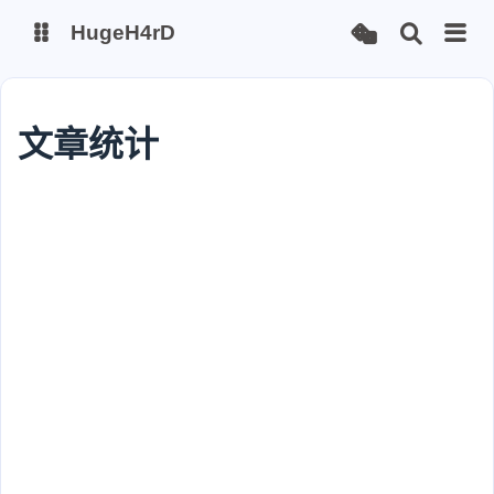
HugeH4rD
博客
云盘主线
文章统计
云盘备线
Gitee Page
Github Page