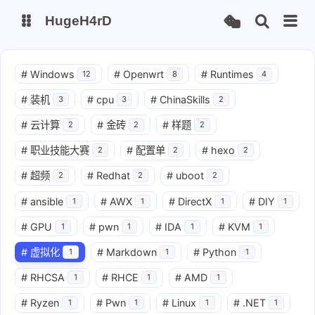
HugeH4rD
博客
云盘主线
#
Windows
#
Openwrt
#
Runtimes
12
8
4
云盘备线
#
装机
#
cpu
#
ChinaSkills
3
3
2
#
云计算
#
金砖
#
样题
2
2
2
Gitee Page
Github Page
#
职业技能大赛
#
配置单
#
hexo
2
2
2
#
超频
#
Redhat
#
uboot
2
2
2
#
ansible
#
AWX
#
DirectX
#
DIY
1
1
1
1
#
GPU
#
pwn
#
IDA
#
KVM
1
1
1
1
#
虚拟化
#
Markdown
#
Python
1
1
1
#
RHCSA
#
RHCE
#
AMD
1
1
1
#
Ryzen
#
Pwn
#
Linux
#
.NET
1
1
1
1