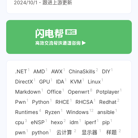
2024/10/1 - 跟进上游更新
1
1
1
2
1
.NET
AMD
AWX
ChinaSkills
DIY
1
1
1
1
1
DirectX
GPU
IDA
KVM
Linux
1
1
8
1
Markdown
Office
Openwrt
Potplayer
1
1
1
1
2
Pwn
Python
RHCE
RHCSA
Redhat
4
1
12
1
Runtimes
Ryzen
Windows
ansible
3
1
2
1
1
1
cpu
eNSP
hexo
idm
iperf
pip
1
1
2
1
2
pwn
python
云计算
显示器
样题